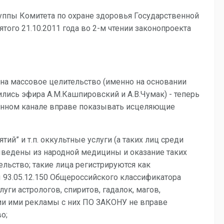
 группы Комитета по охране здоровья Государственной
того 21.10.2011 года во 2-м чтении законопроекта
на массовое целительство (именно на основании
ись эфира А.М.Кашпировский и А.В.Чумак) - теперь
онном канале вправе показывать исцеляющие
ятий” и т.п. оккультные услуги (а таких лиц среди
ыведены из народной медицины и оказание таких
ельство; такие лица регистрируются как
 93.05.12.150 Общероссийского классификатора
уги астрологов, спиритов, гадалок, магов,
ции ими рекламы с них ПО ЗАКОНУ не вправе
о;