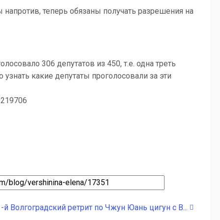
ы напротив, теперь обязаны получать разрешения на
лосовало 306 депутатов из 450, т.е. одна треть
о узнать какие депутаты проголосовали за эти
s=219706
3-й Волгоградский ретрит по Чжун Юань цигун с В...