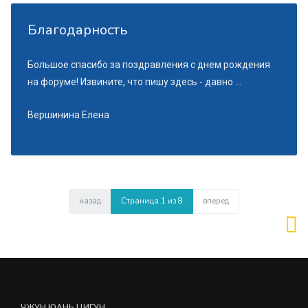
Благодарность
Большое спасибо за поздравления с днем рождения
на форуме! Извините, что пишу здесь - давно ...
Вершинина Елена
назад
Страница 1 из 8
вперед
ЧЖУН ЮАНЬ ЦИГУН