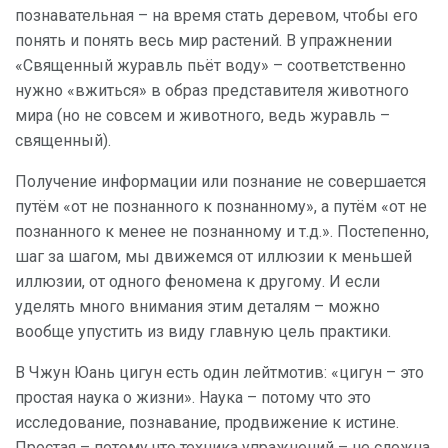
познавательная – на время стать деревом, чтобы его
понять и понять весь мир растений. В упражнении
«Священный журавль пьёт воду» – соответственно
нужно «вжиться» в образ представителя животного
мира (но не совсем и животного, ведь журавль –
священный).
Получение информации или познание не совершается
путём «от не познанного к познанному», а путём «от не
познанного к менее не познанному и т.д.». Постепенно,
шаг за шагом, мы движемся от иллюзии к меньшей
иллюзии, от одного феномена к другому. И если
уделять много внимания этим деталям – можно
вообще упустить из виду главную цель практики.
В Чжун Юань цигун есть один лейтмотив: «цигун – это
простая наука о жизни». Наука – потому что это
исследование, познавание, продвижение к истине.
Простая – потому что техника упражнений – не сложна