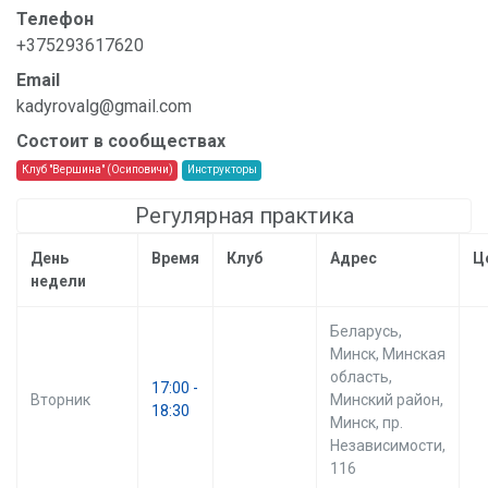
Телефон
+375293617620
Email
kadyrovalg@gmail.com
Состоит в сообществах
Клуб "Вершина" (Осиповичи)
Инструкторы
Регулярная практика
День
Время
Клуб
Адрес
Ц
недели
Беларусь,
Минск, Минская
область,
17:00 -
Вторник
Минский район,
18:30
Минск, пр.
Независимости,
116