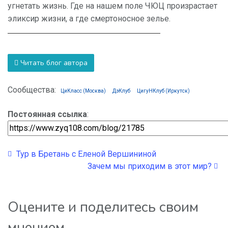
угнетать жизнь. Где на нашем поле ЧЮЦ произрастает
эликсир жизни, а где смертоносное зелье.
Читать блог автора
Сообщества:
ЦиКласс (Москва)
ДэКлуб
ЦигуНКлуб (Иркутск)
Постоянная ссылка
:
Тур в Бретань с Еленой Вершининой
Зачем мы приходим в этот мир?
Оцените и поделитесь своим
мнением