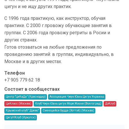
цигун и не ищу других практик.
С 1996 года практикую, как инструктор, обучая
практике. С 2000 г.провожу обучающие занятия в
группах. С 2006 года провожу ретриты в Росии и
других странах.
Готов отозваться на любые предложения по
проведению занятий: в группах, индивидуально, в
Москве и в других местах.
Телефон
+7 905 779 62 18
Состоит в сообществах
Центр "ЦиКаДа" (Краснодар)
Ассоциация Чжун Юань Цигун Украины
ЦиКласс (Москва)
Клуб Чжун Юань цигун Море Жизни (Волгоград)
ДэКлуб
Крымский клуб " Древо"
Смеющийся Будда (Хоттэй) (Москва)
ЦигуНКлуб (Иркутск)