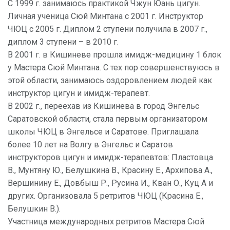
С 1999 г. занимаюсь практикой Чжун Юань цигун.
Личная ученица Сюй Минтана с 2001 г. Инструктор
ЧЮЦ с 2005 г. Диплом 2 ступени получила в 2007 г.,
диплом 3 ступени – в 2010 г.
В 2001 г. в Кишиневе прошла имидж-медицину 1 блок
у Мастера Сюй Минтана. С тех пор совершенствуюсь в
этой области, занимаюсь оздоровлением людей как
инструктор цигун и имидж-терапевт.
В 2002 г., переехав из Кишинева в город Энгельс
Саратовской области, стала первым организатором
школы ЧЮЦ в Энгельсе и Саратове. Приглашала
более 10 лет на Волгу в Энгельс и Саратов
инструкторов цигун и имидж-терапевтов: Пластовца
В., Мунтяну Ю., Белушкина В., Красину Е., Архипова А.,
Вершинину Е., Довбыш Р., Русина И., Кван О., Куц А и
других. Организовала 5 ретритов ЧЮЦ (Красина Е.,
Белушкин В.).
Участница международных ретритов Мастера Сюй