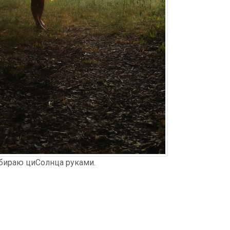
бираю циСолнца руками.