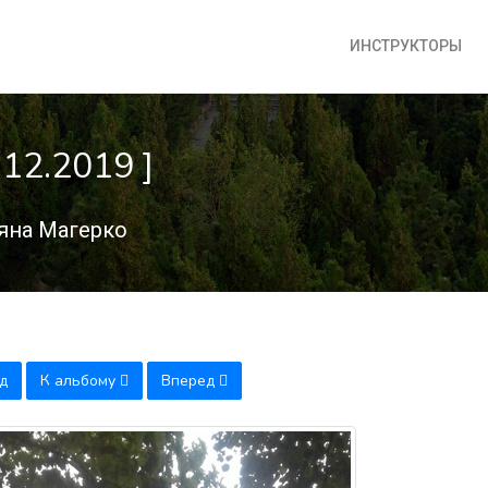
ИНСТРУКТОРЫ
12.2019 ]
яна Магерко
д
К альбому
Вперед