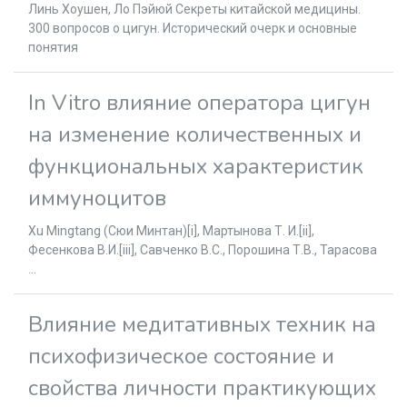
Линь Хоушен, Ло Пэйюй Секреты китайской медицины.
300 вопросов о цигун. Исторический очерк и основные
понятия
In Vitro влияние оператора цигун
на изменение количественных и
функциональных характеристик
иммуноцитов
Xu Mingtang (Сюи Минтан)[i], Мартынова Т. И.[ii],
Фесенкова В.И.[iii], Савченко В.С., Порошина Т.В., Тарасова
...
Влияние медитативных техник на
психофизическое состояние и
свойства личности практикующих