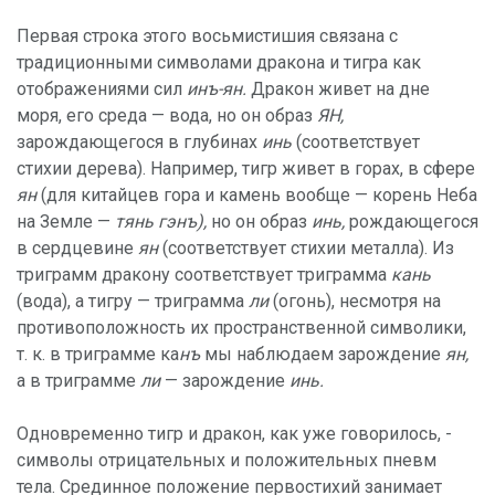
Первая строка этого восьмистишия связана с
традиционными символами дракона и тигра как
отображениями сил
инъ-ян.
Дракон живет на дне
моря, его среда — вода, но он образ
ЯН,
зарождающегося в глубинах
инь
(соответствует
стихии дерева). Например, тигр живет в горах, в сфере
ян
(для китайцев гора и камень вообще — корень Неба
на Земле —
тянь гэ
нъ),
но он образ
инь,
рождающегося
в сердцевине
ян
(соответствует стихии металла). Из
триграмм дракону соответствует триграмма
кань
(вода), а тигру — триграмма
ли
(огонь), несмотря на
противоположность их пространственной символики,
т. к. в триграмме ка
нъ
мы наблюдаем зарождение
ян,
а в триграмме
ли
— зарождение
инь.
Одновременно тигр и дракон, как уже говорилось, -
символы отрицательных и положительных пневм
тела. Срединное положение первостихий занимает