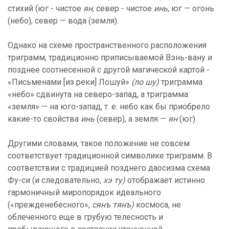
стихий (юг - чистое
ян,
север - чистое
инь,
юг — огонь
(небо), север — вода (земля).
Однако на схеме пространственного расположения
триграмм, традиционно приписываемой Вэнь-вану и
позднее соотнесенной с другой магической картой -
«Письменами [из реки] Лошуй»
(ло шу)
триграмма
«небо» сдвинута на северо-запад, а триграмма
«земля» — на юго-запад, т. е. небо как бы приобрело
какие-то свойства
инь
(север), а земля —
ян
(юг).
Другими словами, такое положение не совсем
соответствует традиционной символике триграмм. В
соответствии с традицией позднего даосизма схема
Фу-си (и следовательно,
хэ ту)
отображает истинно
гармоничный миропорядок идеального
(«прежденебесного»,
сянъ тянъ)
космоса, не
облеченного еще в грубую телесность и