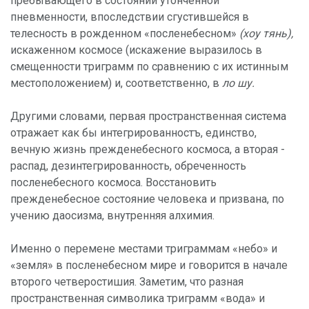
пребывающего в состоянии утонченной
пневменности, впоследствии сгустившейся в
телесность в рожденном «посленебесном»
(хоу тянь),
искаженном космосе (искажение выразилось в
смещенности триграмм по сравнению с их истинным
местоположением) и, соответственно, в
ло шу.
Другими словами, первая пространственная система
отражает как бы интегрированностъ, единство,
вечную жизнь прежденебесного космоса, а вторая -
распад, дезинтегрированность, обреченность
посленебесного космоса. Восстановить
прежденебесное состояние человека и призвана, по
учению даосизма, внутренняя алхимия.
Именно о перемене местами триграммам «небо» и
«земля» в посленебесном мире и говорится в начале
второго четверостишия. Заметим, что разная
пространственная символика триграмм «вода» и