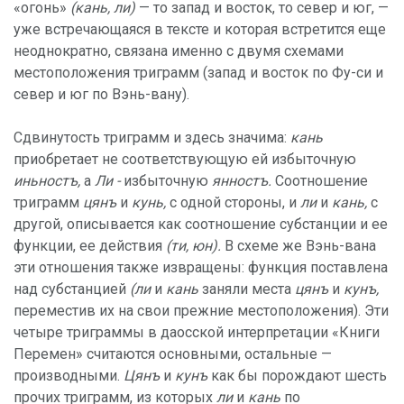
«огонь»
(кань, ли)
— то запад и восток, то север и юг, —
уже встречающаяся в тексте и которая встретится еще
неоднократно, связана именно с двумя схемами
местоположения триграмм (запад и восток по Фу-си и
север и юг по Вэнь-вану).
Сдвинутость триграмм и здесь значима:
кань
приобретает не соответствующую ей избыточную
иньностъ,
а
Ли -
избыточную
янностъ.
Соотношение
триграмм
цянъ
и
кунь,
с одной стороны, и
ли
и
кань,
с
другой, описывается как соотношение субстанции и ее
функции, ее действия
(ти, юн).
В схеме же Вэнь-вана
эти отношения также извращены: функция поставлена
над субстанцией
(ли
и
кань
заняли места
цянъ
и
кунъ,
переместив их на свои прежние местоположения). Эти
четыре триграммы в даосской интерпретации «Книги
Перемен» считаются основными, остальные —
производными.
Цянъ
и
кунъ
как бы порождают шесть
прочих триграмм, из которых
ли
и
кань
по