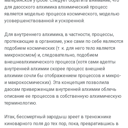
материнской утробе. Следует обратить внимание, что
для даосского алхимика алхимический процесс
является моделью процесса космического, моделью
усовершенствованной и ускоренной.
Для внутреннего алхимика, в частности, процессы,
протекающие в организме, уже сами по себе являются
подобием космических (т. к. для него тело является
микрокосмом) и, следовательно, подобием
внешнеалхимического процесса (хотя сами адепты
внутренней алхимии скорее процесс внешней
алхимии сочли бы отображением процессов и микро-
и макрокосмических). Эта концепция позволила
даосам приверженцам внутренней алхимии облечь
описание ее процессов в собственную алхимическую
терминологию.
Итак, бессмертный зародыш зреет в треножнике
киноварного поля до тех пор, пока, превратившись в