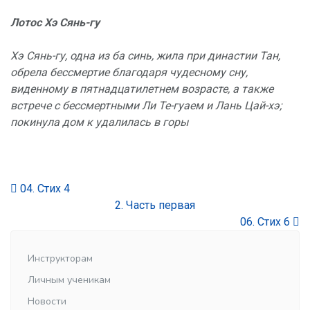
Лотос Хэ
Сянь-гу
Хэ Сянь-гу, одна из
ба синь, жила при династии Тан,
обрела бессмертие благодаря чудесному сну,
виденному в пятнадцатилетнем возрасте, а также
встрече с бессмертными Ли Те-гуаем и Лань Цай-хэ;
покинула дом к удалилась в горы
04. Стих 4
2. Часть первая
06. Стих 6
Инструкторам
Личным ученикам
Новости