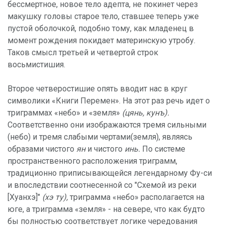
бессмертное, новое тело адепта, не покинет через
макушку головы старое тело, ставшее теперь уже
пустой оболочкой, подобно тому, как младенец в
момент рождения покидает материнскую утробу.
Таков смысл третьей и четвертой строк
восьмистишия.
Второе четверостишие опять вводит нас в круг
символики «Книги Перемен». На этот раз речь идет о
триграммах «небо» и «земля»
(цянь, кунъ).
Соответственно они изображаются тремя сильными
(небо) и тремя слабыми чертами(земля), являясь
образами чистого
ян
и чистого
инь.
По системе
пространственного расположения триграмм,
традиционно приписывающейся легендарному Фу-си
и впоследствии соотнесенной со "Схемой из реки
[Хуанхэ]"
(хэ ту),
триграмма «небо» располагается на
юге, а триграмма «земля» - на севере, что как будто
бы полностью соответствует логике чередования