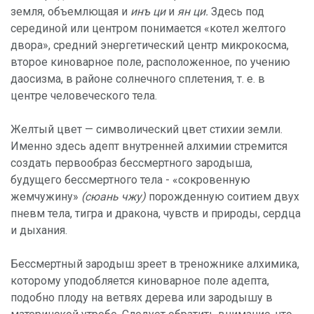
земля, объемлющая и
инъ ци
и
ян ци.
Здесь под
серединой или центром понимается «котел желтого
двора», средний энергетический центр микрокосма,
второе киноварное поле, расположенное, по учению
даосизма, в районе солнечного сплетения, т. е. в
центре человеческого тела.
Желтый цвет — символический цвет стихии земли.
Именно здесь адепт внутренней алхимии стремится
создать первообраз бессмертного зародыша,
будущего бессмертного тела - «сокровенную
жемчужину»
(сюань чжу)
порожденную соитием двух
пневм тела, тигра и дракона, чувств и природы, сердца
и дыхания.
Бессмертный зародыш зреет в треножнике алхимика,
которому уподобляется киноварное поле адепта,
подобно плоду на ветвях дерева или зародышу в