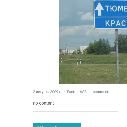
2 августа 2009 г.
FantomASS
comments
no content