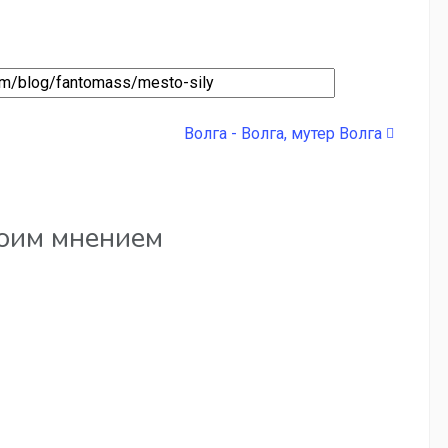
Волга - Волга, мутер Волга
воим мнением