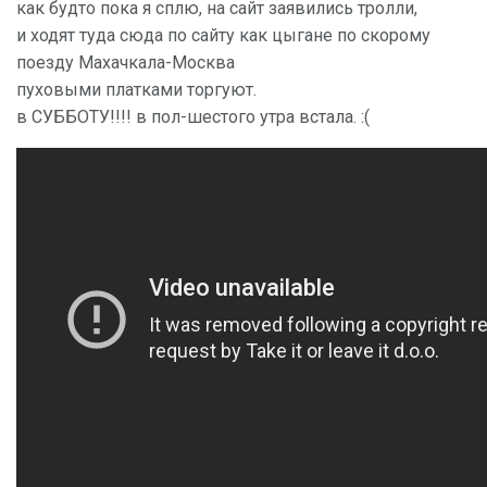
как будто пока я сплю, на сайт заявились тролли,
и ходят туда сюда по сайту как цыгане по скорому
поезду Махачкала-Москва
пуховыми платками торгуют.
в СУББОТУ!!!! в пол-шестого утра встала. :(