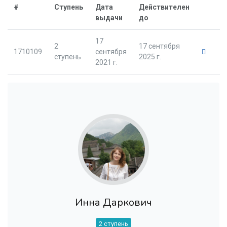
#
Ступень
Дата
Действителен
выдачи
до
17
2
17 сентября
1710109
сентября
ступень
2025 г.
2021 г.
Инна Даркович
2 ступень