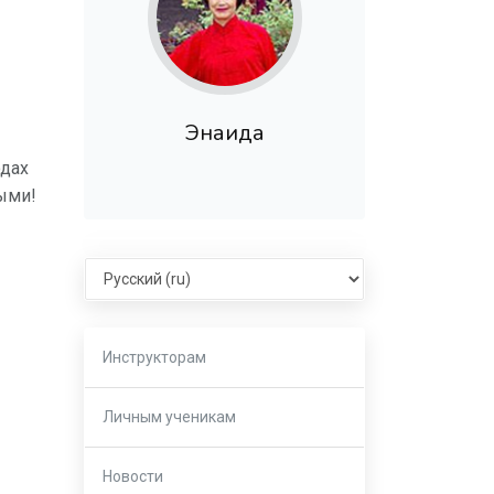
Энаида
одах
ыми!
Select language
Инструкторам
Личным ученикам
Новости