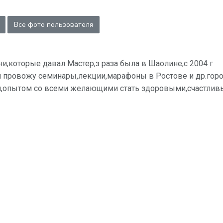
Все фото пользователя
,которые давал Мастер,з раза была в Шаолине,с 2004 г
мя провожу семинары,лекции,марафоны в Ростове и др.гор
и,опытом со всеми желающими стать здоровыми,счастлив