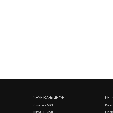
ЧЖУН ЮАНЬ ЦИГУН
ИНФ
О школе ЧЮЦ
Карт
Школы цигун
Прав