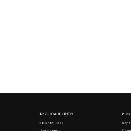
ЧЖУН ЮАНЬ ЦИГУН
ИНФ
О школе ЧЮЦ
Карт
Школы цигун
Прав