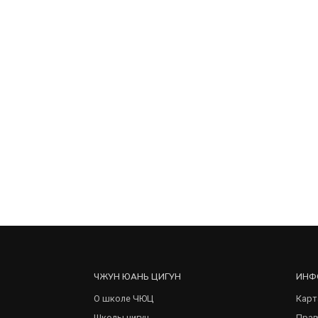
ЧЖУН ЮАНЬ ЦИГУН
ИНФ
О школе ЧЮЦ
Карт
Школы цигун
Прав