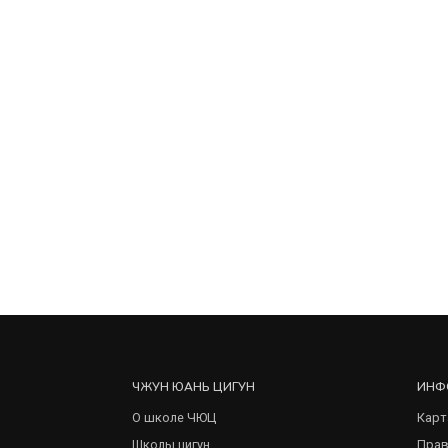
ЧЖУН ЮАНЬ ЦИГУН
ИНФ
О школе ЧЮЦ
Карт
Школы цигун
Прав