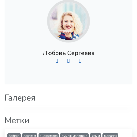
Любовь Сергеева
Галерея
Метки
байкал
даосизм
знакомство
имидж-медицина
крым
марафон