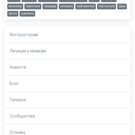
минсюнь
практика
природа
суншань
сюй-минтан
тертычный
удан
цигун
шаолинь
Инструкторам
Личным ученикам
Новости
Блог
Галерея
Сообщества
Отзывы