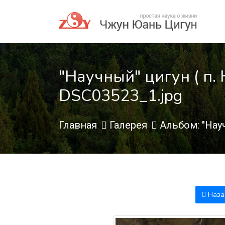
"Научный" цигун ( п. 
DSC03523_1.jpg
Главная
Галерея
Альбом: "Науч
Наза