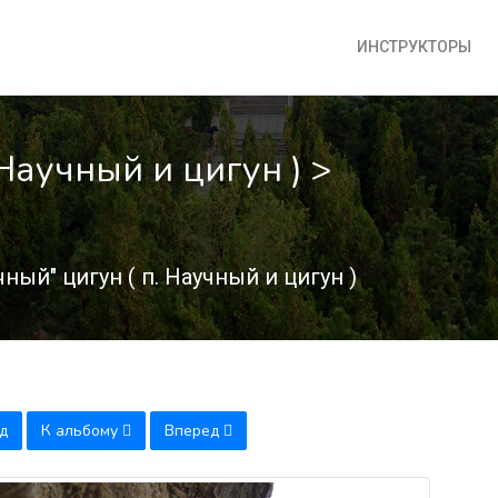
ИНСТРУКТОРЫ
Научный и цигун ) >
ный" цигун ( п. Научный и цигун )
д
К альбому
Вперед