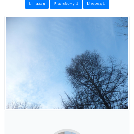
Назад
К альбому
Вперед