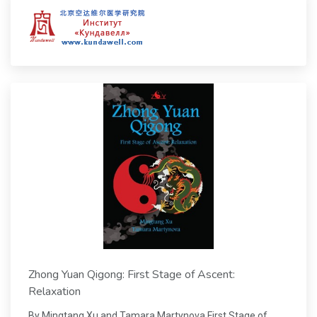
Zhong Yuan Qigong: First Stage of Ascent:
Relaxation
By Mingtang Xu and Tamara Martynova First Stage of