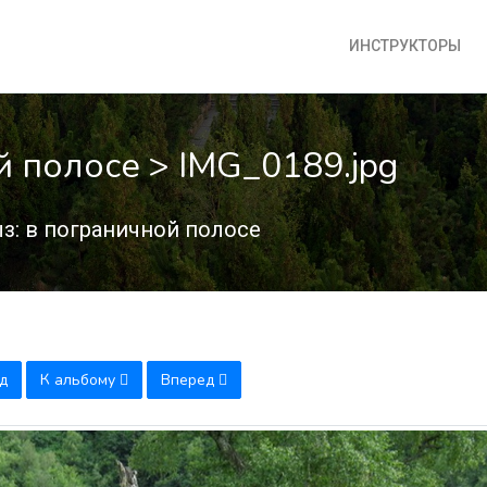
ИНСТРУКТОРЫ
й полосе > IMG_0189.jpg
з: в пограничной полосе
д
К альбому
Вперед