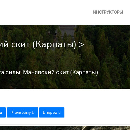
ИНСТРУКТОРЫ
й скит (Карпаты) >
а силы: Манявский скит (Карпаты)
д
К альбому
Вперед