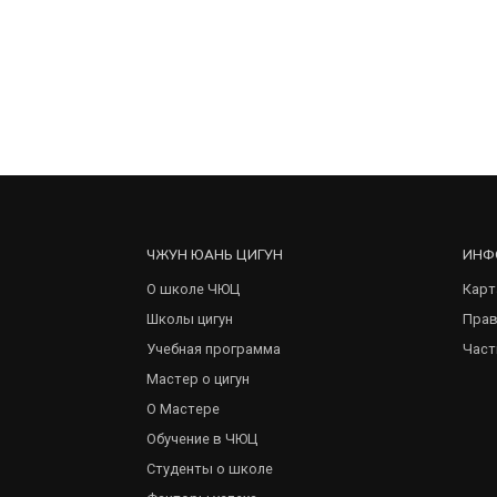
ЧЖУН ЮАНЬ ЦИГУН
ИНФ
О школе ЧЮЦ
Карт
Школы цигун
Прав
Учебная программа
Част
Мастер о цигун
О Мастере
Обучение в ЧЮЦ
Студенты о школе