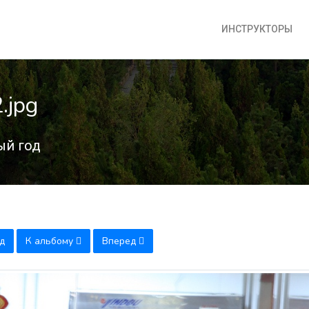
ИНСТРУКТОРЫ
.jpg
ый год
д
К альбому
Вперед