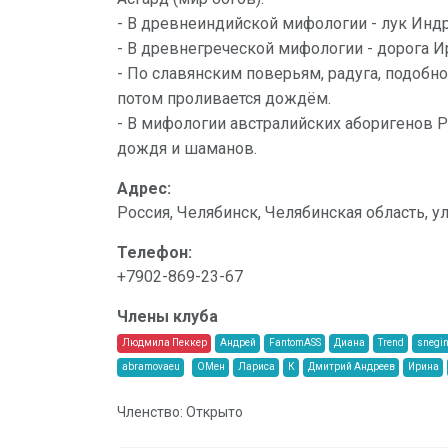
- В древнеиндийской мифологии - лук Индр
- В древнегреческой мифологии - дорога 
- По славянским поверьям, радуга, подобно 
потом проливается дождём.
- В мифологии австралийских аборигенов 
дождя и шаманов.
Адрес:
Россия, Челябинск, Челябинская область, у
Телефон:
+7902-869-23-67
Члены клуба
Людмила Пеккер
Андрей
FantomASS
Диана
Trend
snegi
abramovaeu
ОМен
Лариса
К
Дмитрий Андреев
Ирина
Членство: Открыто