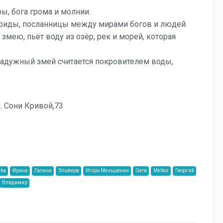
ы, бога грома и молнии.
Ириды, посланницы между мирами богов и людей.
змею, пьёт воду из озёр, рек и морей, которая
Радужный змей считается покровителем воды,
л. Сони Кривой,73
nka
Ирина
Галина
Эльвира
Игорь Меньшенин
Gera
Melkor
Георгий
Владимир