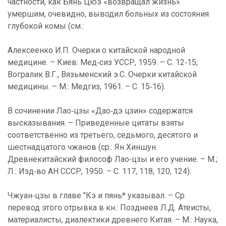
частности, как Бянь Цюэ «возвращал жизнь»
умершим, очевидно, выводил больных из состояния
глубокой комы (см.:
Алексеенко И.П. Очерки о китайской народной
медицине. – Киев: Мед‑сиз УССР, 1959. – С. 12‑15;
Вогралик В.Г., Вязьменский э.С. Очерки китайской
медицины. – М.: Медгиз, 1961. – С. 15‑16).
В сочинении Лао‑цзы «Дао‑дэ цзин» содержатся
высказывания. – Приведенные цитаты взяты
соответственно из третьего, седьмого, десятого и
шестнадцатого чжанов (ср.: Ян Хиншун.
Древнекитайский философ Лао‑цзы и его учение. – М.;
Л.: Изд‑во АН СССР, 1950. – С. 117, 118, 120, 124).
Чжуан‑цзы в главе "Кэ и пянь* указывал. – Ср.
перевод этого отрывка в кн.: Позднеев Л.Д. Атеисты,
материалисты, диалектики древнего Китая. – М.: Наука,