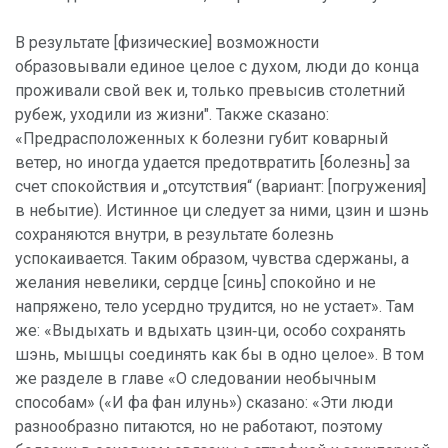
В результате [физические] возможности
образовывали единое целое с духом, люди до конца
проживали свой век и, только превысив столетний
рубеж, уходили из жизни". Также сказано:
«Предрасположенных к болезни губит коварный
ветер, но иногда удается предотвратить [болезнь] за
счет спокойствия и „отсутствия“ (вариант: [погружения]
в небытие). Истинное ци следует за ними, цзин и шэнь
сохраняются внутри, в результате болезнь
успокаивается. Таким образом, чувства сдержаны, а
желания невелики, сердце [синь] спокойно и не
напряжено, тело усердно трудится, но не устает». Там
же: «Выдыхать и вдыхать цзин‑ци, особо сохранять
шэнь, мышцы соединять как бы в одно целое». В том
же разделе в главе «О следовании необычным
способам» («И фа фан илунь») сказано: «Эти люди
разнообразно питаются, но не работают, поэтому