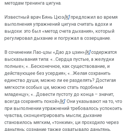
методам тренинга цигуна.
Известный врач Бянь Цюэ
[К
]
предложил во время
выполнения упражнений цигуна считать вдохи и
выдохи: это был «метод счета дыхания», который
регулировал дыхание и погружал в созерцание.
В сочинении Лао‑цзы «Дао дэ цзин»
[К
]
содержатся
высказывания типа: «…Сердца пустые, а желудки
полные»; «…Бесконечное, как существование, и
действующее без усердия»; «…Желая сохранить
единство души, можно ли ее разделять? Достигая
мягкости особых ци, можно стать подобным
младенцу»; «…Довести пустоту до конца – значит,
всегда сохранять покой»
[К
]
. Они указывают на то, что
при выполнении упражнений требовалось успокоить
чувства, сконцентрировать мысли; дыхание
становилось мягким, «тонким»; ци проходило через
даньтянь; сознание также охватывало даньтянь,