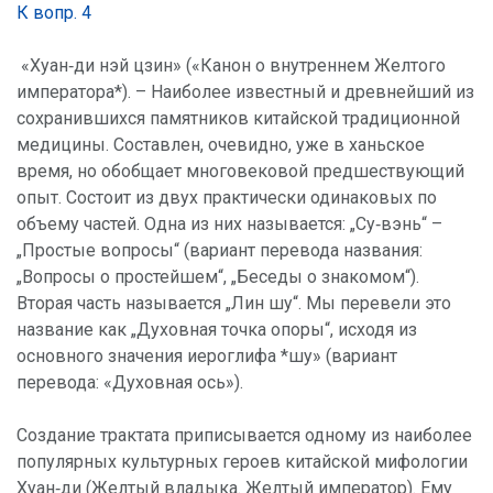
К вопр. 4
«Хуан‑ди нэй цзин» («Канон о внутреннем Желтого
императора*). – Наиболее известный и древнейший из
сохранившихся памятников китайской традиционной
медицины. Составлен, очевидно, уже в ханьское
время, но обобщает многовековой предшествующий
опыт. Состоит из двух практически одинаковых по
объему частей. Одна из них называется: „Су‑вэнь“ –
„Простые вопросы“ (вариант перевода названия:
„Вопросы о простейшем“, „Беседы о знакомом“).
Вторая часть называется „Лин шу“. Мы перевели это
название как „Духовная точка опоры“, исходя из
основного значения иероглифа *шу» (вариант
перевода: «Духовная ось»).
Создание трактата приписывается одному из наиболее
популярных культурных героев китайской мифологии
Хуан‑ди (Желтый владыка. Желтый император). Ему