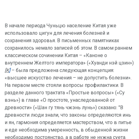
В начале периода Чуньцю население Китая уже
использовало цигун для лечения болезней и
сохранения здоровья. В письменных памятниках
сохранилось немало записей об этом. В самом раннем
классическом сочинении Китая – «Каноне о
внутреннем Желтого императора» («Хуанди нэй цзин»)
[К
]
– была предложена следующая концепция:
«высшее искусство лечения – не допустить болезни».
На первом месте стояли вопросы профилактики. В
разделе данного трактата «Простые вопросы» («Су
вэнь») в главе «О простоте, унаследованной от
древности» («Шан гу тянь чжэнь лунь») сказано: "В
древности люди знали, что законы определяются инь
и ян, гармония определяется мастерством, что в питье
и еде необходима умеренность, в обыденной жизни
необходимо постоянство, а в работе не нужна суета.