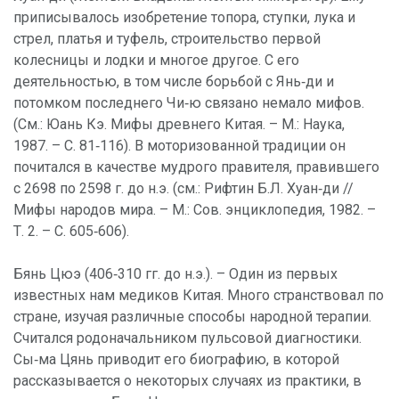
приписывалось изобретение топора, ступки, лука и
стрел, платья и туфель, строительство первой
колесницы и лодки и многое другое. С его
деятельностью, в том числе борьбой с Янь‑ди и
потомком последнего Чи‑ю связано немало мифов.
(См.: Юань Кэ. Мифы древнего Китая. – М.: Наука,
1987. – С. 81‑116). В моторизованной традиции он
почитался в качестве мудрого правителя, правившего
с 2698 по 2598 г. до н.э. (см.: Рифтин Б.Л. Хуан‑ди //
Мифы народов мира. – М.: Сов. энциклопедия, 1982. –
Т. 2. – С. 605‑606).
Бянь Цюэ (406‑310 гг. до н.э.). – Один из первых
известных нам медиков Китая. Много странствовал по
стране, изучая различные способы народной терапии.
Считался родоначальником пульсовой диагностики.
Сы‑ма Цянь приводит его биографию, в которой
рассказывается о некоторых случаях из практики, в