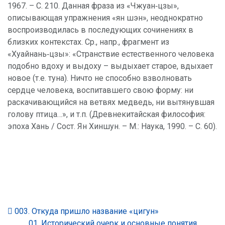
1967. – С. 210. Данная фраза из «Чжуан‑цзы»,
описывающая упражнения «ян шэн», неоднократно
воспроизводилась в последующих сочинениях в
близких контекстах. Ср., напр., фрагмент из
«Хуайнань‑цзы»: «Странствие естественного человека
подобно вдоху и выдоху – выдыхает старое, вдыхает
новое (т.е. туна). Ничто не способно взволновать
сердце человека, воспитавшего свою форму: ни
раскачивающийся на ветвях медведь, ни вытянувшая
голову птица…», и т.п. (Древнекитайская философия:
эпоха Хань / Сост. Ян Хиншун. – М.: Наука, 1990. – С. 60).
003. Откуда пришло название «цигун»
01. Исторический очерк и основные понятия