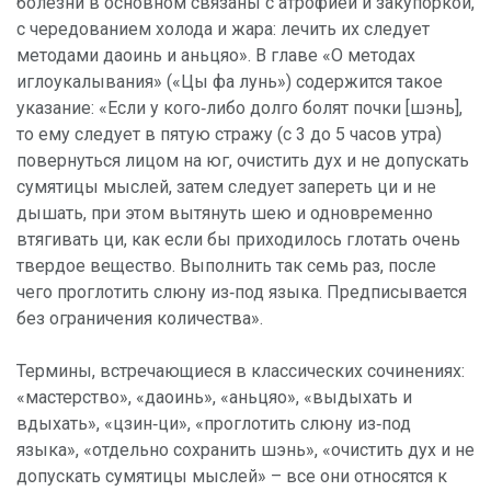
болезни в основном связаны с атрофией и закупоркой,
с чередованием холода и жара: лечить их следует
методами даоинь и аньцяо». В главе «О методах
иглоукалывания» («Цы фа лунь») содержится такое
указание: «Если у кого‑либо долго болят почки [шэнь],
то ему следует в пятую стражу (с 3 до 5 часов утра)
повернуться лицом на юг, очистить дух и не допускать
сумятицы мыслей, затем следует запереть ци и не
дышать, при этом вытянуть шею и одновременно
втягивать ци, как если бы приходилось глотать очень
твердое вещество. Выполнить так семь раз, после
чего проглотить слюну из‑под языка. Предписывается
без ограничения количества».
Термины, встречающиеся в классических сочинениях:
«мастерство», «даоинь», «аньцяо», «выдыхать и
вдыхать», «цзин‑ци», «проглотить слюну из‑под
языка», «отдельно сохранить шэнь», «очистить дух и не
допускать сумятицы мыслей» – все они относятся к