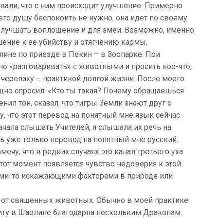
овали, что с ним происходит улучшение. Примерно
его душу беспокоить не нужно, она идет по своему
улучшать воплощение и для змеи. Возможно, именно
ение к ее убийству и отягчению кармы.
ине по приезде в Пекин – в Зоопарке. При
о «разговаривать» с животными и просить кое-что,
 черепаху – практикой долгой жизни. После моего
щно спросил: «Кто ты такая? Почему обращаешься
нил тон, сказал, что тигры Земли знают друг о
ечу, что этот перевод на понятный мне язык сейчас
начала слышать Учителей, я слышала их речь на
ть уже только перевод на понятный мне русский.
ечу, что в редких случаях это канал третьего уха
этот момент появляется чувство недоверия к этой
ими-то искажающими факторами в природе или
 от священных животных. Обычно в моей практике
иту в Шаолине благодарна нескольким Драконам.