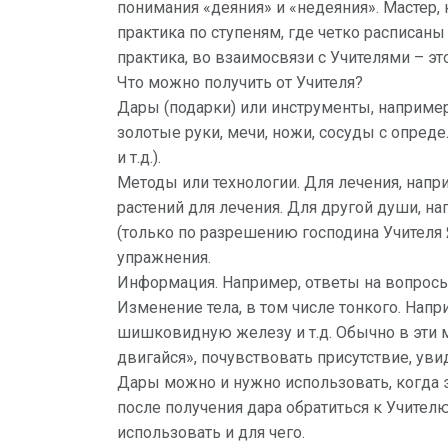
понимания «деяния» и «недеяния». Мастер, 
практика по ступеням, где четко расписан
практика, во взаимосвязи с Учителями – это
Что можно получить от Учителя?
Дары (подарки) или инструменты, например
золотые руки, мечи, ножи, сосуды с опред
и т.д.).
Методы или технологии. Для лечения, напр
растений для лечения. Для другой души, н
(только по разрешению господина Учителя
упражнения.
Информация. Например, ответы на вопросы 
Изменение тела, в том числе тонкого. Напр
шишковидную железу и т.д. Обычно в эт
двигайся», почувствовать присутствие, увид
Дары можно и нужно использовать, когда 
после получения дара обратиться к Учителю
использовать и для чего.