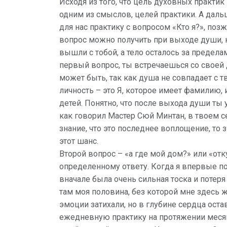
Исходя из того, что цель духовных практик
одним из смыслов, целей практики. А даль
для нас практику с вопросом «Кто я?», поз
вопрос можно получить при выходе души, к
вышли с тобой, а тело осталось за предела
первый вопрос, ты встречаешься со своей 
может быть, так как душа не совпадает с 
личность – это Я, которое имеет фамилию, 
детей. Понятно, что после выхода души ты 
как говорил Мастер Сюй Минтан, в твоем с
знание, что это последнее воплощение, то з
этот шанс.
Второй вопрос – «а где мой дом?» или «от
определенному ответу. Когда я впервые пон
вначале была очень сильная тоска и потер
там моя половина, без которой мне здесь 
эмоции затихали, но в глубине сердца оста
ежедневную практику на протяжении месяц