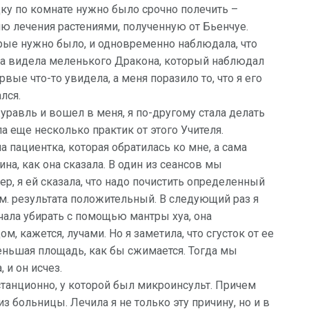
ку по комнате нужно было срочно полечить –
ию лечения растениями, полученную от Бьенчуе.
рые нужно было, и одновременно наблюдала, что
 она видела меленького Дракона, который наблюдал
ервые что-то увидела, а меня поразило то, что я его
лся.
авль и вошел в меня, я по-другому стала делать
 еще несколько практик от этого Учителя.
 пациентка, которая обратилась ко мне, а сама
а, как она сказала. В один из сеансов мы
р, я ей сказала, что надо почистить определенный
им. результата положительный. В следующий раз я
начала убирать с помощью мантры хуа, она
, кажется, лучами. Но я заметила, что сгусток от ее
меньшая площадь, как бы сжимается. Тогда мы
 и он исчез.
станционно, у которой был микроинсульт. Причем
 больницы. Лечила я не только эту причину, но и в