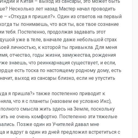
 Индии и Китая – выход из сансары, это может быть
ше? Несколько лет назад Мастер начал проводить
же – «Откуда я пришел?». Один из ответов на первый
огда ты понимаешь, что вся ты, все твое сознание
ми тебя. Постепенно, продолжая задавать этот
душой уже в теле, вначале даже небольшой страх
твоей личностью, к которой ты привыкла. Для меня
имя, отчество, годы жизни, замужества, рождения
уже знаешь, что реинкарнация существует, и если,
ердце есть тоска по настоящему родному дому, есть
начит, выход из сансары близко, если не упустить
куда я пришла?» также постепенно приводит к
яла, что я с планеты (назовем ее условно Икс),
я полного смысла жить здесь на Земле, поскольку
жить не очень комфортно. Постепенно эти тяжелые
вались. Позже один из Учителей давал мне
а и вдруг в один из дней предложил встретиться с