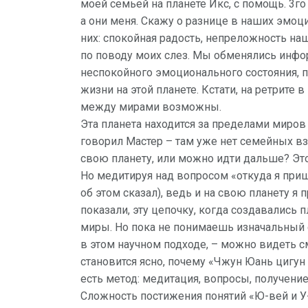
моей семьей на планете Икс, с помощь. 3го 
а они меня. Скажу о разнице в наших эмоция
них: спокойная радость, непреложность на
по поводу моих слез. Мы обменялись инфо
неспокойного эмоционального состояния, 
жизни на этой планете. Кстати, на ретрите в
между мирами возможны.
Эта планета находится за пределами миров
говорил Мастер – там уже нет семейных в
свою планету, или можно идти дальше? Это
Но медитируя над вопросом «откуда я при
об этом сказал), ведь и на свою планету я
показали, эту цепочку, когда создавались п
миры. Но пока не понимаешь изначальный 
в этом научном подходе, – можно видеть с
становится ясно, почему «Чжун Юань цигун 
есть метод: медитация, вопросы, получение
Сложность постижения понятий «Ю-вей и У