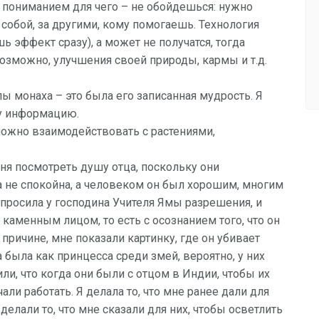
и пониманием для чего – не обойдешься: нужно
 собой, за другими, кому помогаешь. Технология
ь эффект сразу), а может не получатся, тогда
возможно, улучшения своей природы, кармы и т.д.
ы монаха – это была его записанная мудрость. Я
ту информацию.
ожно взаимодействовать с растениями,
я посмотреть душу отца, поскольку они
ша не спокойна, а человеком он был хорошим, многим
спросила у господина Учителя Ямы разрешения, и
 каменным лицом, то есть с осознанием того, что он
 причине, мне показали картинку, где он убивает
а была как принцесса среди змей, вероятно, у них
ли, что когда они были с отцом в Индии, чтобы их
ли работать. Я делала то, что мне ранее дали для
елали то, что мне сказали для них, чтобы осветлить