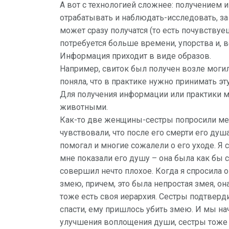
А вот с технологией сложнее: получением 
отрабатывать и наблюдать-исследовать, за
может сразу получатся (то есть почувствуеш
потребуется больше времени, упорства и, 
Информация приходит в виде образов.
Например, свиток был получен возле могил
поняла, что в практике нужно принимать э
Для получения информации или практики м
животными.
Как-то две женщины-сестры попросили мен
чувствовали, что после его смерти его ду
помогал и многие сожалели о его уходе. Я 
мне показали его душу – она была как бы с
совершил нечто плохое. Когда я спросила о
змею, причем, это была непростая змея, он
тоже есть своя иерархия. Сестры подтверди
спасти, ему пришлось убить змею. И мы нача
улучшения воплощения души, сестры тоже д