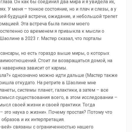
глаза. Он как бы соединил два мира и я увидела их,
х. У меня – тонкое состояние, но и плач и слезы, а у
шей будущей встречи, ожидание, и небольшой трепет
рмацией. Эта встреча была пиком моего
постепенно со временем я привыкла к мысли о
 Шаолине в 2023 г. Мастер сказал, что порталы
 сансары, но есть гораздо выше миры, о которых
заимоотношений. Стоит ли возвращаться домой, на
 наверняка зависит от кармы.
шла?» однозначно можно идти дальше (Мастер также
 пришла откудато. На ретрите в Шаолине мне
ланеты, системы планет, галактики, а затем – все
смысл существования всего, в этом исследовании –
мысл своей жизни и своей практики. Тогда
– это наука о жизни». Почему простая? Потому что
 образов и их интерпретация.
-вей» связаны с ограниченностью нашего