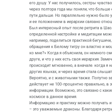
его душу. У нас получилось, сестры чувств
через полтора года мы поняли, что больше 
пути дальше. Но параллельно нужно было 
и ее положением в иерархии связано отнош
Был интересный опыт после ретрита в Шаол
определенной настройке и медитации можн
например, поделиться практикой бигушичи,
обращения к Белому тигру он властно и мо
ко мне?» Когда я объяснила, он немного сме
друге, и что у них есть своя иерархия. Зам
происходит мгновенно, а вначале. когда я 
других языках, и через время стала слыша
Вероятно, и с животными также. Попутно зам
действует не 100-процентно правильно, в 
информации. Возможно, это связано с как
космосе в данное время.
Информацию и практику можно получать и
– это уважаемые драконы. Благодаря ретр