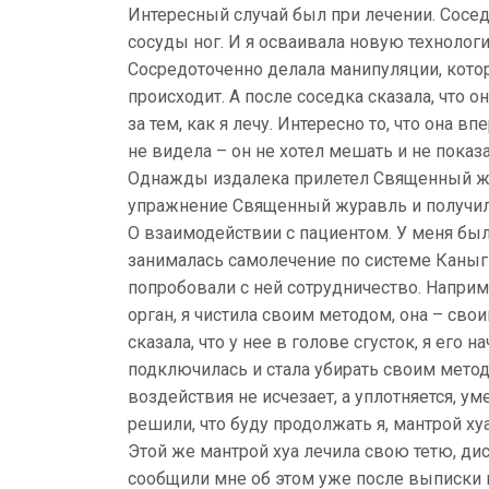
Интересный случай был при лечении. Сосед
сосуды ног. И я осваивала новую технолог
Сосредоточенно делала манипуляции, кото
происходит. А после соседка сказала, что
за тем, как я лечу. Интересно то, что она вп
не видела – он не хотел мешать и не показа
Однажды издалека прилетел Священный жур
упражнение Священный журавль и получила
О взаимодействии с пациентом. У меня была
занималась самолечение по системе Каныгин
попробовали с ней сотрудничество. Наприме
орган, я чистила своим методом, она – сво
сказала, что у нее в голове сгусток, я его 
подключилась и стала убирать своим методом
воздействия не исчезает, а уплотняется, у
решили, что буду продолжать я, мантрой хуа,
Этой же мантрой хуа лечила свою тетю, ди
сообщили мне об этом уже после выписки из