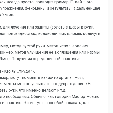
как всегда просто, приводит пример Ю-вей – это
ы упражнения, феномены и результаты, а дальнейшая
 У-вей.
, для лечения или защиты (золотые шары в руки,
еленной жидкостью, колокольчики, шлемы, кольчуги
имер, метод пустой руки, метод использования
апример, метод улучшения ее воплощения или кармы
 Ямы). Получения определенной практики-
«Кто я? Откуда?».
имер, могут поменять какие-то органы, мозг,
и моменты можно услышать предупреждение «Не
еть руки, что именно делают и т.д.
это необходимо. Обычно, как говорил Мастер можно
 в практике Чжен гун с просьбой показать, как