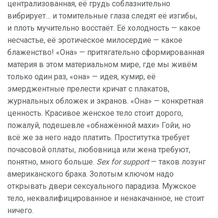
централизованная, её грудь соблазнительно
вибрирует… и томительные глаза следят её изгибы,
и плоть мучительно восстаёт. Её холодность — какое
несчастье, её эротическое милосердие — какое
блаженство! «Она» — притягательно сформированная
материя в этом материальном мире, где мы живём
только один раз, «она» — идея, кумир, её
эмерджентные прелести кричат с плакатов,
журнальных обложек и экранов. «Она» — конкретная
ценность. Красивое женское тело стоит дорого,
пожалуй, подешевле «обнажённой махи» Гойи, но
всё же за него надо платить. Проститутка требует
почасовой оплаты, любовница или жена требуют,
понятно, много больше.
Sex for support
— таков лозунг
американского брака. Золотым ключом надо
открывать двери сексуального парадиза. Мужское
тело, неквалифицированное и ненакачанное, не стоит
ничего.