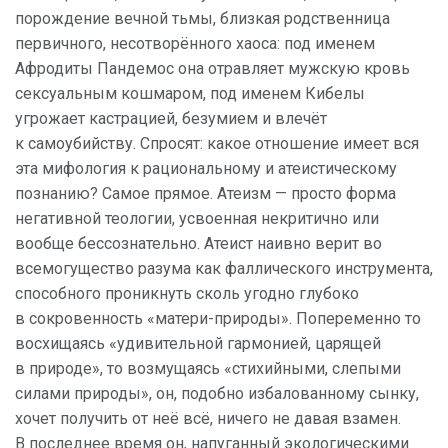
порождение вечной тьмы, близкая родственница
первичного, несотворённого хаоса: под именем
Афродиты Пандемос она отравляет мужскую кровь
сексуальным кошмаром, под именем Кибелы
угрожает кастрацией, безумием и влечёт
к самоубийству. Спросят: какое отношение имеет вся
эта мифология к рациональному и атеистическому
познанию? Самое прямое. Атеизм — просто форма
негативной теологии, усвоенная некритично или
вообще бессознательно. Атеист наивно верит во
всемогущество разума как фаллического инструмента,
способного проникнуть сколь угодно глубоко
в сокровенность «матери-природы». Попеременно то
восхищаясь «удивительной гармонией, царящей
в природе», то возмущаясь «стихийными, слепыми
силами природы», он, подобно избалованному сынку,
хочет получить от неё всё, ничего не давая взамен.
В последнее время он, напуганный экологическими