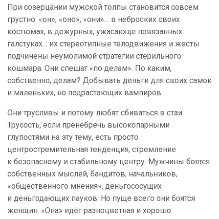
При созерцании мужской толпы становится совсем
грустно: «он», «оно», «они»… в неброских своих
костюмах, в дежурных, ужасающе повязанных
галстуках… их стереотипные телодвижения и жесты
подчинены неумолимой стратегии стерильного
кошмара. Они спешат «по делам». По каким,
собственно, делам? Добывать деньги для своих самок
и маленьких, но подрастающих вампиров.
Они трусливы и потому любят сбиваться в стаи.
Трусость, если пренебречь высокопарными
глупостями на эту тему, есть просто
центростремительная тенденция, стремление
к безопасному и стабильному центру. Мужчины боятся
собственных мыслей, бандитов, начальников,
«общественного мнения», деньгососущих
и деньгодающих пауков. Но пуще всего они боятся
женщин. «Она» идёт разноцветная и хорошо