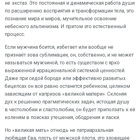
не экстаз. Это постоянная и динамическая работа души
по расширению восприятия и трансформации тела, это
познание мира и миров, мучительное освоение
небесного альпинизма. И притом это естественный
процесс.
Если мужчина боится, избегает или вообще не
признаёт зова сублимации, он, собственно, и не может
называться мужчиной, то есть существом с ярко
выраженной иррациональной системой ценностей.
Даже при седой бороде или эффективно развитых
бицепсах он всё равно останется ребенком, целиком
зависящим от капризов «великой матери». Склоняя
дух к решению прагматических задач, истощая душу
в честолюбии и сластолюбии, он будет приползать к её
коленям в поисках утешения, ободрения и ласки.
Но «великая мать» отнюдь не патриархальная
любящая Ева, плоть от мужской плоти, это зловещее