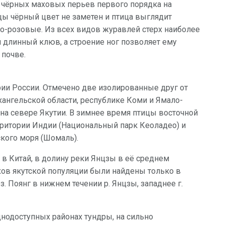
м чёрных маховых перьев первого порядка на
цы чёрный цвет не заметен и птица выглядит
то-розовые. Из всех видов журавлей стерх наиболее
й длинный клюв, а строение ног позволяет ему
 почве.
рии России. Отмечено две изолированные друг от
рхангельской области, республике Коми и Ямало-
на севере Якутии. В зимнее время птицы восточной
ритории Индии (Национальный парк Кеоладео) и
кого моря (Шомаль).
 в Китай, в долину реки Янцзы в её среднем
хов якутской популяции были найдены только в
з. Поянг в нижнем течении р. Янцзы, западнее г.
днодоступных районах тундры, на сильно