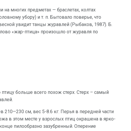
на многих предметах — браслетах, колтах
овному убору) и т. п. Бытовало поверье, что
весной увидит танцы журавлей (Рыбаков, 1987). Б.
 слово «жар-птица» произошло от журавля по
птицу больше всего похож стерх. Стерх – самый
авлей.
в 210—230 см, вес 5-8.6 кг. Перья в передней части
ожа в этом месте у взрослых птиц окрашена в ярко-
 конце пилообразно зазубренный. Оперение