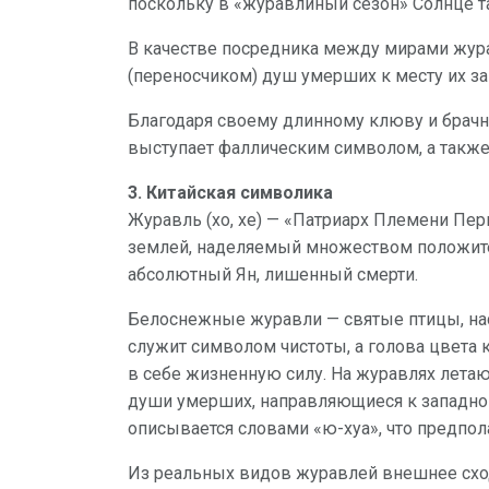
поскольку в «журавлиный сезон» Солнце та
В качестве посредника между мирами жур
(переносчиком) душ умерших к месту их за
Благодаря своему длинному клюву и брачн
выступает фаллическим символом, а такж
3. Китайская символика
Журавль (хо, хе) — «Патриарх Племени Пер
землей, наделяемый множеством положитель
абсолютный Ян, лишенный смерти.
Белоснежные журавли — святые птицы, на
служит символом чистоты, а голова цвета к
в себе жизненную силу. На журавлях лета
души умерших, направляющиеся к западно
описывается словами «ю-хуа», что предпол
Из реальных видов журавлей внешнее схо