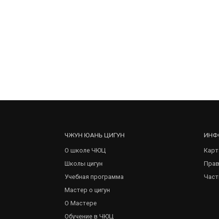
ЧЖУН ЮАНЬ ЦИГУН
ИНФ
О школе ЧЮЦ
Карт
Школы цигун
Прав
Учебная программа
Част
Мастер о цигун
О Мастере
Обучение в ЧЮЦ