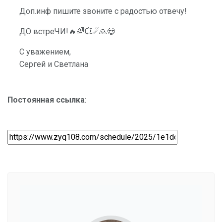
Доп.инф пишите звоните с радостью отвечу!
ДО встреЧИ!🔥🌈💥☄🙏😍
С уважением,
Сергей и Светлана
Постоянная ссылка
: