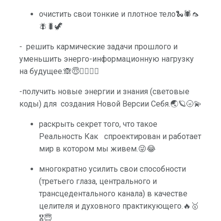
очистить свои тонкие и плотное тело🐍🕷🦟
🪰🐛🦖
- решить кармические задачи прошлого и
уменьшить энерго-информационную нагрузку
на будущее.🙈😇🏃‍♂🏃‍♀
-получить новые энергии и знания (световые
коды) для создания Новой Версии Себя.🌏🪐🌝💫
раскрыть секрет того, что такое
Реальность Как спроектирован и работает
мир в котором мы живем.😜😂
многократно усилить свои способности
(третьего глаза, центрального и
трансцедентального канала) в качестве
целителя и духовного практикующего.🔥🥇
🎖😇