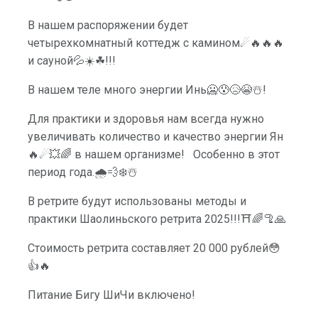
В нашем распоряжении будет
четырехкомнатный коттедж с камином☄🔥🔥🔥
и сауной💦☀️☘!!!
В нашем теле много энергии Инь🥶😰😥😭☃️!
Для практики и здоровья нам всегда нужно
увеличивать количество и качество энергии Ян
🔥☄💥🌈 в нашем организме! Особенно в этот
период года.🌧💨❄️☃️
В ретрите будут использованы методы и
практики Шаолиньского ретрита 2025!!!⛩🌈🦿🙏
Стоимость ретрита составляет 20 000 рублей😳
👍🔥
Питание Бигу ШиЧи включено!