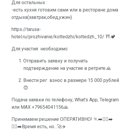
Для остальных :
-есть кухня готовим сами или в ресторане дома
отдыха(завтрак,обед,ужин).
https://tarusa-
hotel.ru/prozhivanie/kottedzhi/kottedzh_10/ ⛩🏕
Для участия необходимо:
Отправить заявку и получить
подтверждение на участие в ретрите.🙏
Внести рег взнос в размере 15 000 рублей
😍
Подача заявки по телефону, What’s App, Telegram
или MAX +79654041156🙏
Принимаем решение ОПЕРАТИВНО! 🏃‍➡️🏃‍♀‍➡️
🏃‍♂‍➡️Время есть, но…🚀✈️