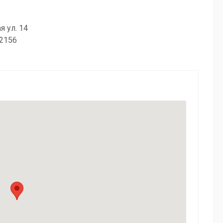
я ул. 14
62156