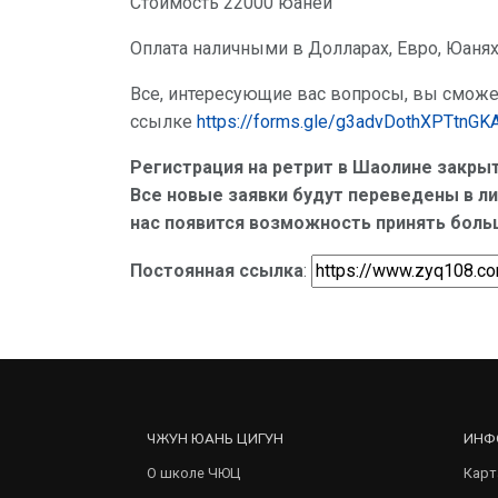
Стоимость 22000 юаней
Оплата наличными в Долларах, Евро, Юаня
Все, интересующие вас вопросы, вы сможет
ссылке
https://forms.gle/g3advDothXPTtnGK
Регистрация на ретрит в Шаолине закрыт
Все новые заявки будут переведены в л
нас появится возможность принять больш
Постоянная ссылка
:
ЧЖУН ЮАНЬ ЦИГУН
ИНФ
О школе ЧЮЦ
Карт