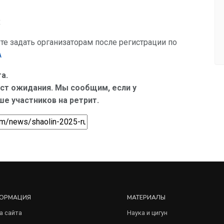
х
е задать организаторам после регистрации по
A
а.
ист ожидания. Мы сообщим, если у
е участников на ретрит.
ОРМАЦИЯ
МАТЕРИАЛЫ
а сайта
Наука и цигун