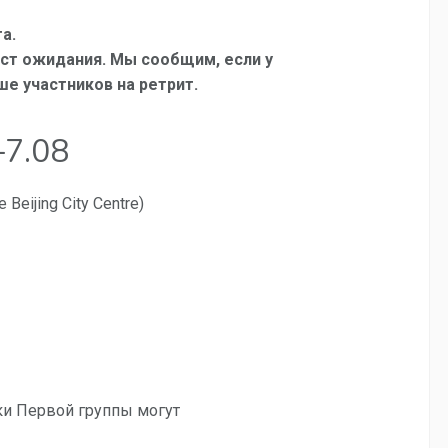
а.
ист ожидания. Мы сообщим, если у
е участников на ретрит.
–7.08
Beijing City Centre)
ки Первой группы могут