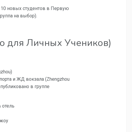
 10 новых студентов в Первую
группа на выбор).
ко для Личных Учеников)
zhou)
порта и ЖД вокзала (Zhengzhou
 опубликовано в группе
в отель
чжоу