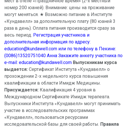
мест в отеле «Праздничное время» (2-х местный
номер 200 юаней). Внимание: цены на проживание
могут меняться. ★ Возможно питание в Институте
«Кундавелл» за дополнительную плату (80 юаней 3
раза в день). Оплата питания производится сразу за
весь период.
Регистрация участников и
дополнительная информация по адресу:
education@kundawell.com или по телефону в Пекине:
(0086)13520751040 Анна Закажите анкету участника по
e-mail: education@kundawell.com
Выпускникам курса
выдается:
Сертификат Института «Кундавелл» о
прохождении 2-х недельного курса повышения
квалификации в области Имидж Медицины.
Присуждается:
Квалификация 4 уровня в
Международном Сертификате Имидж терапевта.
Выпускники Института «Кундавелл» могут принимать
участие в исследовательских программах
«Кундавелл», пользоваться ресурсами
исследовательской базы для своей работы.
Правила