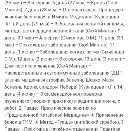
(26 мая) – Экскурсия. 6 день (27 мая) – Кровь (Сюй
Минтан). 7 день (28 мая) – Половая сфера. Процедура
лечения бесплодия в Имидж Медицине (Кузнецова
Ф.Г.). 8 день (29 мая) – Заболевания нервной системы,
методы регенерации нервной ткани (Сюй Минтан). 9
день (30 мая) – Аллергия (Смирнова О.М.). 10 день (31
мая) – Опухолевые заболевания (Сюй Минтан). 11
день (1 июня) – Заболевания легких, астма (Смирнова
О.М.). 12 день (2 июня) – Экскурсия. 13 день (3 июня) –
Диагностика и лечение (Сюй Минтан). –
Наследственные и аутоиммунные заболевания (ДЦП,
алалия, мышечная атрофия, болезнь Шарко-Мари,
болезнь Крона, синдром Лебера) (Кузнецова Ф.Г.). 14
день (4 июня) – Экзаменационная проверка
изученного (теория и практика) и защита дипломных
работ.
2. Раздел Практические занятия по
«Традиционной Китайской Медицине»
★ Применение
банок в ТКМ. ★ Метод «Гуаша» (китайский скребок).
3.
Раздел «Практика в лечебном отделении»
Практика