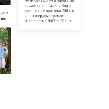
Чжун Юань Цигун. Второй этап
восхождения: Тишина. Книга
для чтения и практики. 288 с. с
цине
илл. в твердом переплете.
енко
Издавалась с 2007 по 2011 гг.