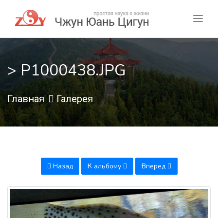
> P1000438.JPG
Главная
Галерея
Назад
К альбому
Вперед