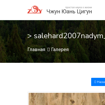
> salehard2007nadym
Главная
Галерея
Наза