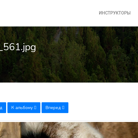
ИНСТРУКТОРЫ
_561.jpg
д
К альбому
Вперед