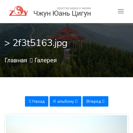
> 2f3t5163.jpg
Главная
Галерея
Назад
К альбому
Вперед