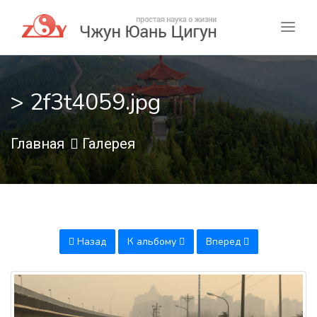
> 2f3t4059.jpg
Главная
Галерея
Назад
К альбому
Вперед