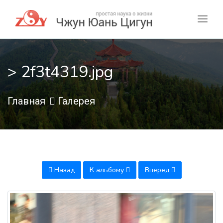
> 2f3t4319.jpg
Главная
Галерея
Назад
К альбому
Вперед