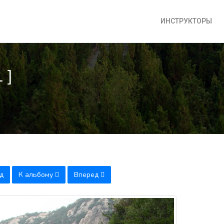
ИНСТРУКТОРЫ
 ]
д
К альбому
Вперед