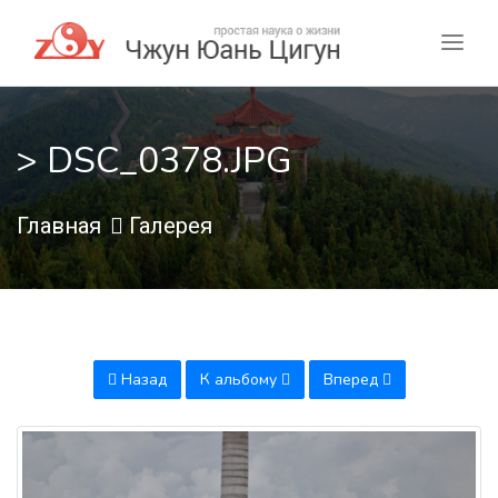
> DSC_0378.JPG
Главная
Галерея
Назад
К альбому
Вперед