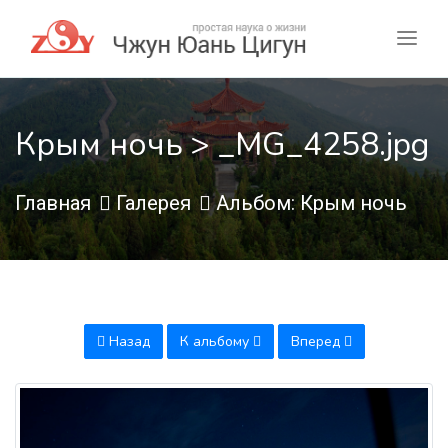
Крым ночь > _MG_4258.jpg
Главная
Галерея
Альбом: Крым ночь
Назад
К альбому
Вперед