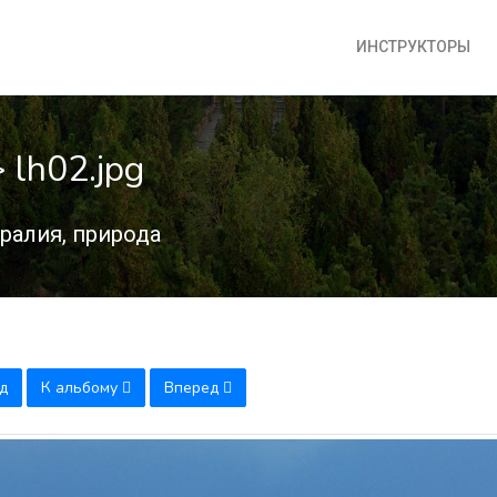
ИНСТРУКТОРЫ
 lh02.jpg
ралия, природа
д
К альбому
Вперед