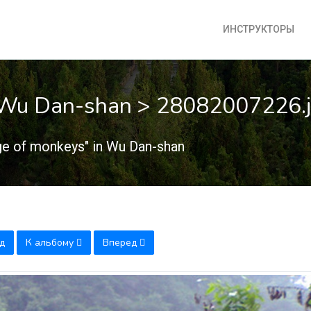
ИНСТРУКТОРЫ
n Wu Dan-shan > 28082007226.
e of monkeys" in Wu Dan-shan
д
К альбому
Вперед