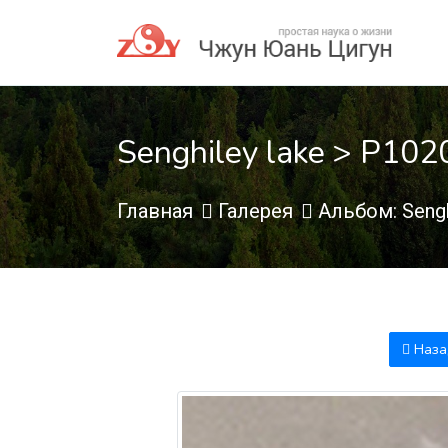
Senghiley lake > P10
Главная
Галерея
Альбом: Sengh
Наза