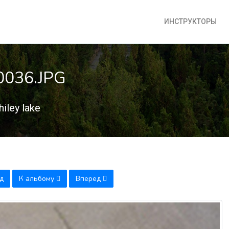
ИНСТРУКТОРЫ
20036.JPG
iley lake
д
К альбому
Вперед