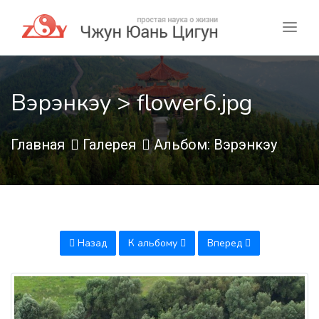
Вэрэнкэу > flower6.jpg
Главная
Галерея
Альбом: Вэрэнкэу
Назад
К альбому
Вперед