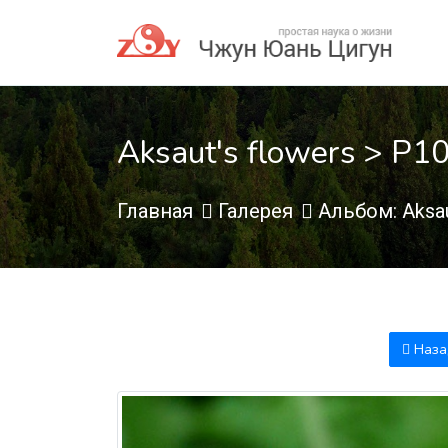
Aksaut's flowers > P1
Главная
Галерея
Альбом: Aksau
Наза