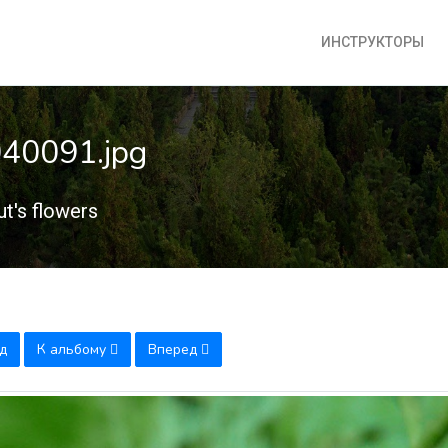
ИНСТРУКТОРЫ
040091.jpg
t's flowers
д
К альбому
Вперед