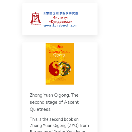
Zhong Yuan Qigong. The
second stage of Ascent:
Quietness
This is the second book on
Zhong Yuan Qigong (ZYQ) from
the series of “Enter Your Inner