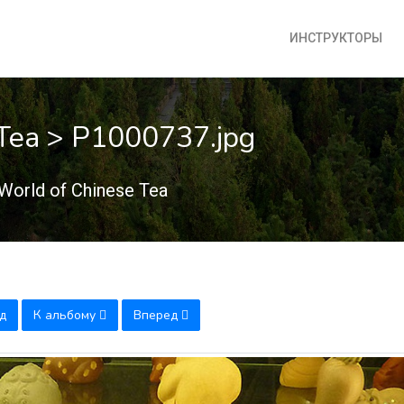
ИНСТРУКТОРЫ
 Tea > P1000737.jpg
World of Chinese Tea
д
К альбому
Вперед