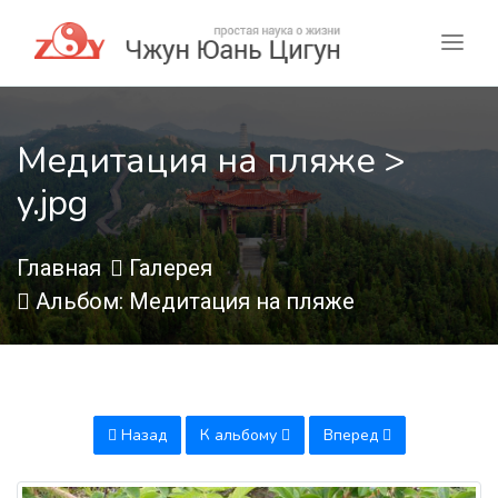
Медитация на пляже >
y.jpg
Главная
Галерея
Альбом: Медитация на пляже
Назад
К альбому
Вперед